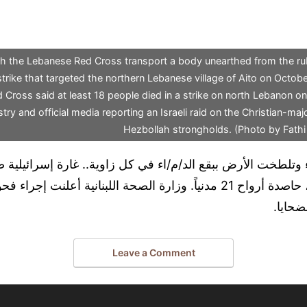
h the Lebanese Red Cross transport a body unearthed from the rubb
irstrike that targeted the northern Lebanese village of Aito on Octob
Cross said at least 18 people died in a strike on north Lebanon o
stry and official media reporting an Israeli raid on the Christian-maj
Hezbollah strongholds. (Photo by Fath
 وتلطخت الأرض ببقع الد/م/اء في كل زاوية.. غارة إسرائيلية 
ضحايا.
Leave a Comment