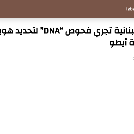
leb
الصحة اللبنانية تجري فحوص “DNA” لتح
ة أيطو