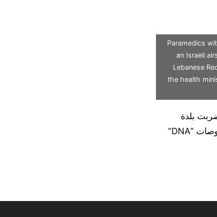
Paramedics wit
an Israeli a
Lebanese Red 
the health mini
ضربت بلدة
أيطو المسيحية، حاصدة أرواح 21 مدنياً. وزارة الصحة اللبنانية أعلنت إجراء فحوصات “DNA”