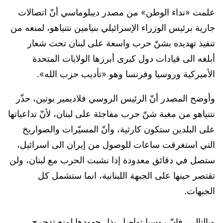
علمت «نداء الوطن» من مصدر ديبلوماسي أنّ اتصالات
جارية برئيس الوزراء الإسرائيلي بنيامين نتنياهو، لمنعه من
تنفيذ تهديده بشنّ حرب واسعة على لبنان تحت شعار
أبلغه الى قيادات دول كبرى أبرزها الولايات المتحدة
الأميركية وروسيا وفرنسا وهو «تأديب حزب الله».
وأوضح المصدر أنّ الرئيس الروسي فلاديمير بوتين، حذّر
نتنياهو من مغبة شنّ حرب مفاجئة على لبنان، لأنّ تداعياتها
على البلدين ستكون كارثية، وأنّ المسيّرات والصواريخ
التي استغرقت ساعات للوصول من إيران الى اسرائيل،
ستصل في دقائق معدودة إذا نشبت الحرب مع لبنان، ولن
تقتصر حينها على الجبهة اللبنانية، انما ستشمل كل
الجبهات.
وبالتالي، فإنّ روسيا تواصل بذل جهودها لمنع تدحرج