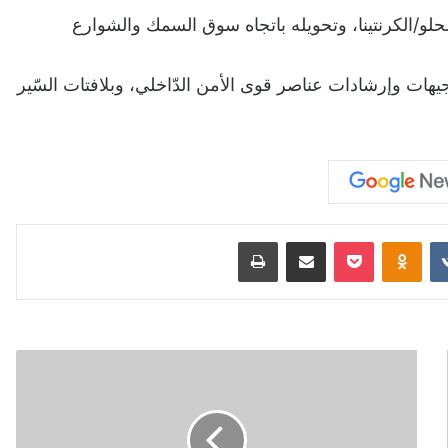
حلو/الكرنتينا، وتحويله باتجاه سوق السمك والشوارع
توجيهات وإرشادات عناصر قوى الأمن الدّاخلي، وبلافتات السّير
‏VKontakte
Odnoklassniki
‫Pocket
مشاركة عبر البريد
طباعة
إ
ل
غ
ا
ء