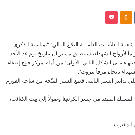
‏VKontakte
Odnoklassniki
‫Pocket
شعبـة العلاقـات العامـــة البلاغ التـالي: “بمناسبة الذكرى
ريماً لأرواح الشهداء، ستنطلق مسيرتان بتاريخ يوم غد الأحد
20 اعتبارًا من الساعة 16،00 ولحين الانتهاء على الشكل التالي: الأولى: من أمام مركز فوج إطفاء
شهداء باتجاه مرفأ بيروت”.
ي تدابير السير التالية: قطع السير المتّجه من ساحة الفورم
لمسلك الممتد من جسر الكرنتينا وصولاً إلى بيت الكتائب/
 المغترب.