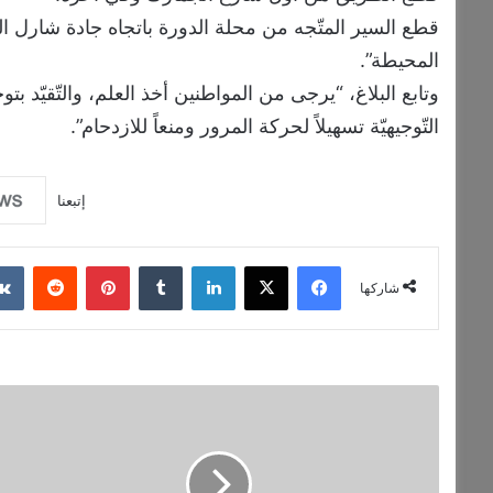
قطع السير المتّجه من محلة الدورة باتجاه جادة شارل ال
المحيطة”.
وتابع البلاغ، “يرجى من المواطنين أخذ العلم، والتّقيّد ب
التّوجيهيّة تسهيلاً لحركة المرور ومنعاً للازدحام”.
إتبعنا
فيسبوك
‫X
لينكدإن
‏Tumblr
بينتيريست
‏Reddit
شاركها
ب
ر
س
ا
ل