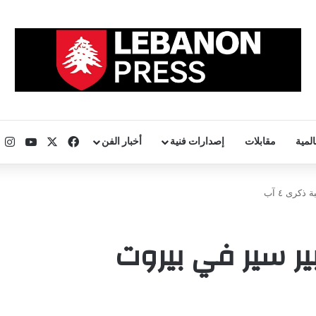
‫X
فيسبوك
uTube
ا
المية
مقابلات
إصدارات فنية
أخبار الفن
كرى ٤ آب
ير سير في بيروت