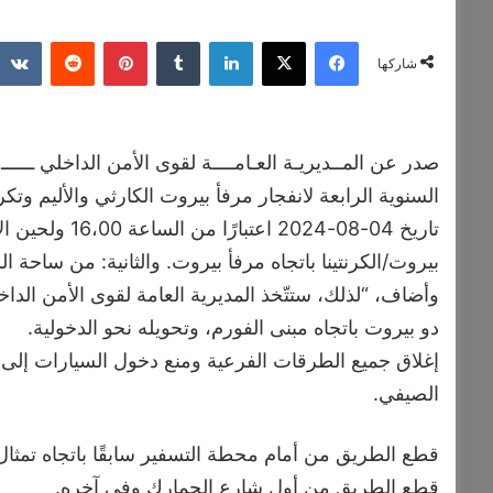
فيسبوك
‫X
لينكدإن
‏Tumblr
بينتيريست
‏Reddit
شاركها
صدر عن المــديريـة العـامــــة لقوى الأمن الداخلي ــــــ 
السنوية الرابعة لانفجار مرفأ بيروت الكارثي والأليم وتك
تاريخ 04-08-24
بيروت/الكرنتينا باتجاه مرفأ بيروت. والثانية: من ساحة ال
وأضاف، “لذلك، ستتّخذ المديرية العامة لقوى الأمن الداخل
دو بيروت باتجاه مبنى الفورم، وتحويله نحو الدخولية.
إغلاق جميع الطرقات الفرعية ومنع دخول السيارات إلى ا
الصيفي.
قطع الطريق من أمام محطة التسفير سابقًا باتجاه تمثال
قطع الطريق من أول شارع الجمارك وفي آخره.