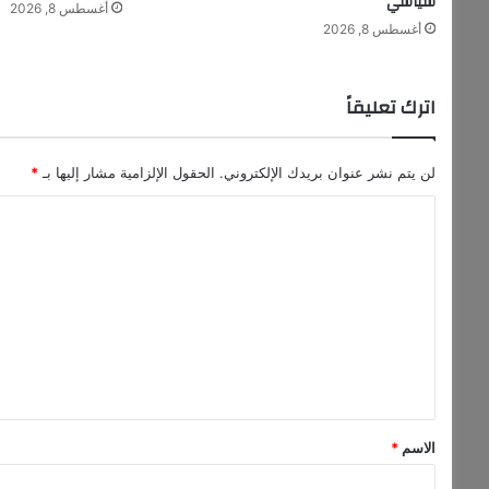
سياسي
أغسطس 8, 2026
م
أغسطس 8, 2026
ي
ل
ا
اترك تعليقاً
د
"
ش
ا
لن يتم نشر عنوان بريدك الإلكتروني.
الحقول الإلزامية مشار إليها بـ
*
م
ا
"
ل
ت
ع
ل
ي
ق
*
الاسم
*