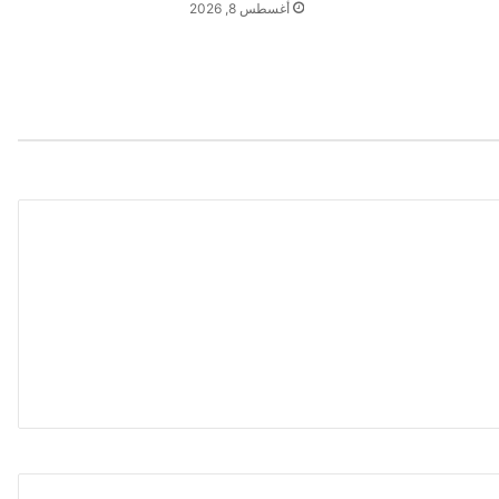
أغسطس 8, 2026
ط
ن
ب
و
ل
ل
ل
م
ر
ة
ا
ل
ث
ا
ن
ي
ة
.
.