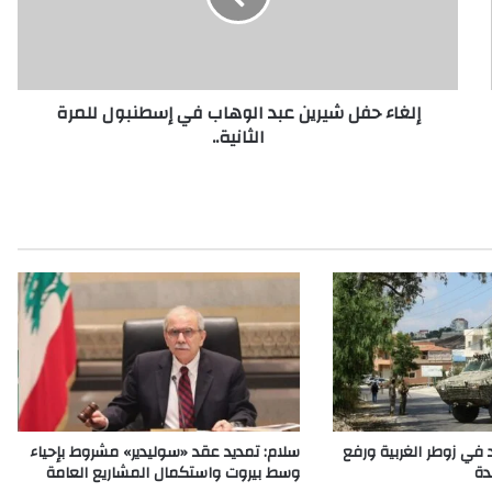
ح
ف
ل
ش
إلغاء حفل شيرين عبد الوهاب في إسطنبول للمرة
ي
الثانية..
ر
ي
ن
ع
ب
د
ا
ل
و
ه
ا
ب
ف
ي
 في زوطر الغربية ورفع
سلام: تمديد عقد «سوليدير» مشروط بإحياء
إ
دة
وسط بيروت واستكمال المشاريع العامة
س