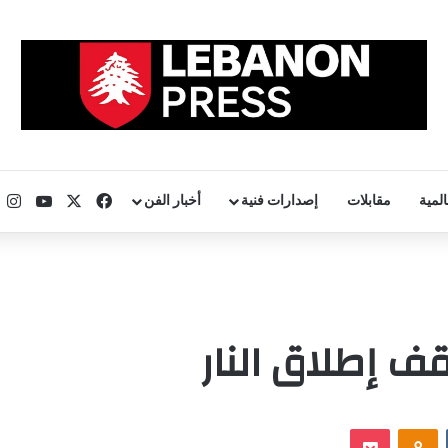
‫X
فيسبوك
uTube
ا
المية
مقابلات
إصدارات فنية
أخبار الفن
ف إطلاق النار
‏VKontakte
Odnoklassniki
‫Pocket