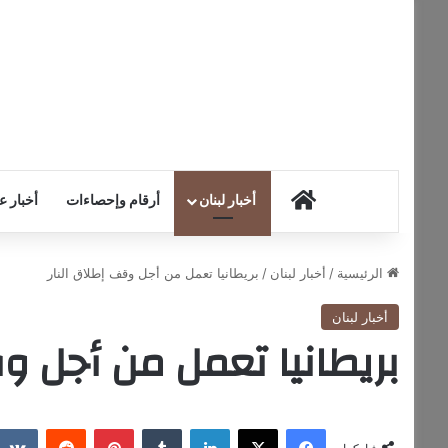
HOME
أخبار لبنان
أرقام وإحصاءات
أخبار ع
الرئيسية
/
أخبار لبنان
/
بريطانيا تعمل من أجل وقف إطلاق النار
أخبار لبنان
بريطانيا تعمل من أجل وق
فيسبوك
‫X
لينكدإن
‏Tumblr
بينتيريست
‏Reddit