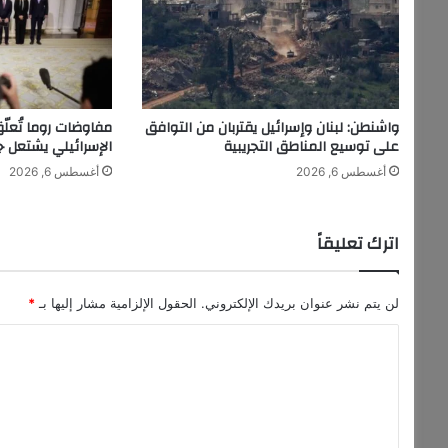
ج
ا
ب
ي
ة
و
واشنطن: لبنان وإسرائيل يقتربان من التوافق
مفاوضات روما تُعلّق
ج
على توسيع المناطق التجريبية
الإسرائيلي يشتعل جن
د
أغسطس 6, 2026
أغسطس 6, 2026
ي
ة
ج
اترك تعليقاً
د
ا
لن يتم نشر عنوان بريدك الإلكتروني.
الحقول الإلزامية مشار إليها بـ
*
ا
ل
ت
ع