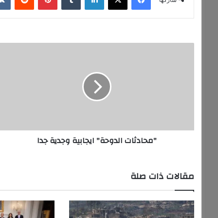
"
م
ح
ا
د
ث
ا
ت
ا
"محادثات الدوحة" ايجابية وجدية جدا
ل
د
و
ح
مقالات ذات صلة
ة
"
ا
ي