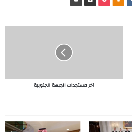
آ
خ
ر
م
س
ت
ج
د
ا
آخر مستجدات الجبهة الجنوبية
ت
ا
ل
ج
ب
ه
ة
ا