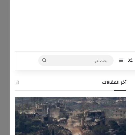
‫Yo
نستقرام
مقال عشوائي
إضافة عمود جانبي
بحث
عن
أخر المقالات