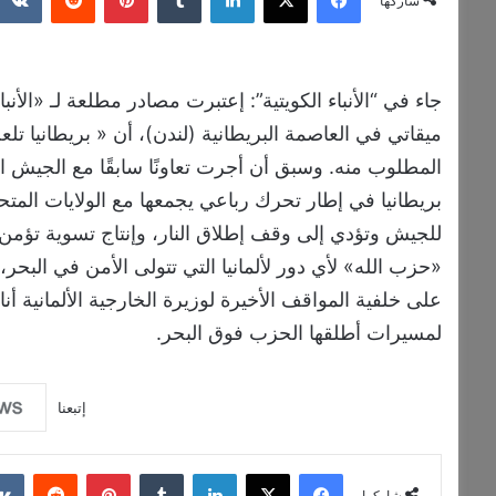
شاركها
جاء في “الأنباء الكويتية”: إعتبرت مصادر مطلعة لـ «الأ
ميقاتي في العاصمة البريطانية (لندن)، أن « بريطانيا تل
المطلوب منه. وسبق أن أجرت تعاونًا سابقًا مع الجيش ا
بريطانيا في إطار تحرك رباعي يجمعها مع الولايات المت
للجيش وتؤدي إلى وقف إطلاق النار، وإنتاج تسوية تؤمن 
على خلفية المواقف الأخيرة لوزيرة الخارجية الألمانية أ
لمسيرات أطلقها الحزب فوق البحر.
إتبعنا
فيسبوك
‫X
لينكدإن
‏Tumblr
بينتيريست
‏Reddit
شاركها