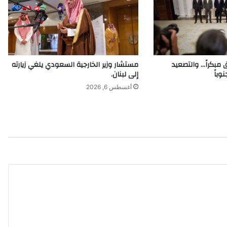
ل
ج
ن
و
ب
ي
 مبكراً… والتصعيد
مستشار وزير الخارجية السعودي يلغي زيارته
ة
وباً
إلى لبنان.
أغسطس 6, 2026