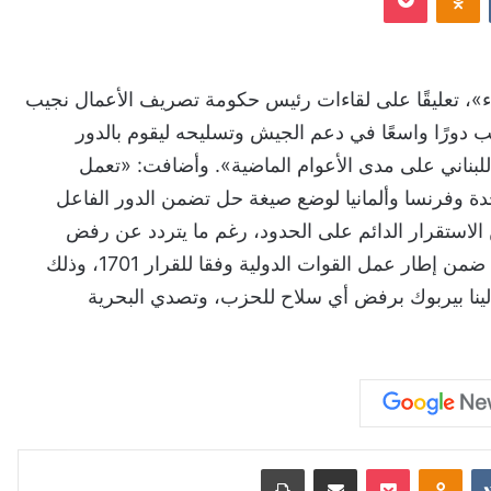
نباء»، تعليقًا على لقاءات رئيس حكومة تصريف الأعمال نجيب
عب دورًا واسعًا في دعم الجيش وتسليحه ليقوم بالدور
للبناني على مدى الأعوام الماضية». وأضافت: «تعمل
حدة وفرنسا وألمانيا لوضع صيغة حل تضمن الدور الفاعل
الاستقرار الدائم على الحدود، رغم ما يتردد عن رفض
«حزب الله» لأي دور لألمانيا التي تتولى الأمن في البحر، ضمن إطار عمل القوات الدولية وفقا للقرار 1701، وذلك
نالينا بيربوك برفض أي سلاح للحزب، وتصدي البحرية
‏VKontakte
Odnoklassniki
‫Pocket
مشاركة عبر البريد
طباعة