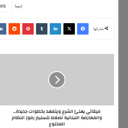
إتبعنا
فيسبوك
‫X
لينكدإن
‏Tumblr
بينتيريست
‏Reddit
شاركها
م
ي
ق
ا
ت
ي
ي
ه
ن
ميقاتي يهنئ الشرع ويتعهد بخطوات جديدة...
ئ
والمعارضة اللبنانية تضغط لتسليم رموز النظام
ا
المخلوع
ل