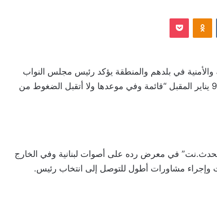
‏VKontakte
Odnoklassniki
‫Pocket
 والأمنية في بلدهم والمنطقة يؤكد رئيس مجلس النواب
اللبناني نبيه بري أن جلسة انتخاب رئيس الجمهورية في 9 يناير المقبل “قائمة وفي موعدها ولا أتقبل الضغوط من
”الحدث.نت” في معرض رده على أصوات لبنانية وفي الخارج
ت وإجراء مشاورات أطول للتوصل إلى انتخاب رئيس.