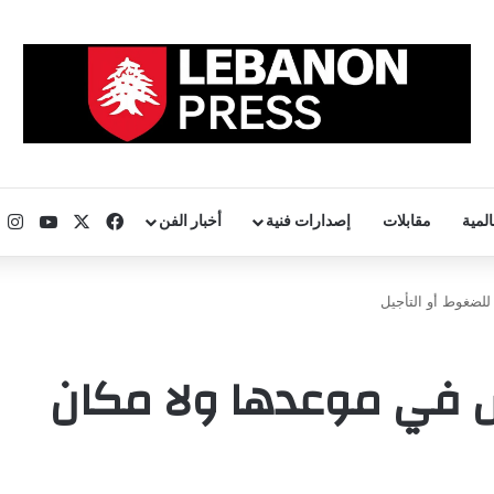
‫X
فيسبوك
uTube
ا
المية
مقابلات
إصدارات فنية
أخبار الفن
للضغوط أو التأجيل
يس في موعدها ولا مكان