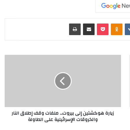
‏VKontakte
Odnoklassniki
‫Pocket
مشاركة عبر البريد
طباعة
ز
ي
ا
ر
ة
ه
و
ك
ش
زيارة هوكشتين إلى بيروت... ملفات وقف إطلاق النار
ت
والخروقات الإسرائيلية على الطاولة
ي
ن