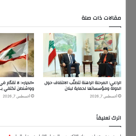
ش
ر
ع
مقالات ذات صلة
و
ي
ت
ع
ه
د
ب
خ
ط
و
الراعي: المرحلة الراهنة تتطلّب الالتفاف حول
«الديار»: لا تقدّم 
ا
الدولة ومؤسساتها لحماية لبنان
وواشنطن تكتفي بـ«
ت
أغسطس 7, 2026
أغسطس 7, 2026
ج
د
ي
د
اترك تعليقاً
ة
.
.