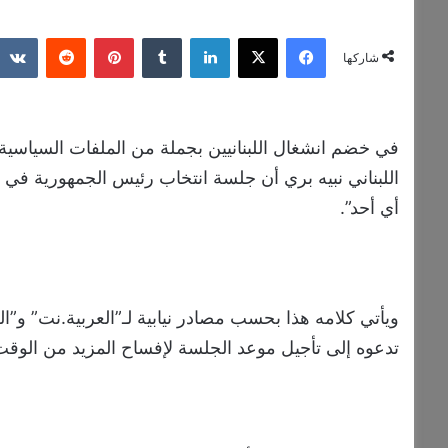
فيسبوك
‫X
لينكدإن
‏Tumblr
بينتيريست
‏Reddit
شاركها
في خضم انشغال اللبنانيين بجملة من الملفات السياسية
أي أحد”.
ويأتي كلامه هذا بحسب مصادر نيابية لـ”العربية.نت” و
تدعوه إلى تأجيل موعد الجلسة لإفساح المزيد من الوق