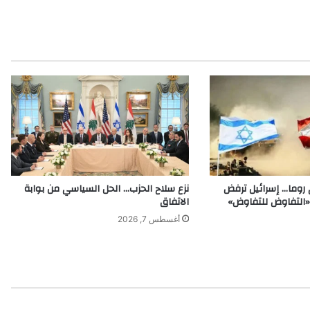
إ
ل
ى
ب
ي
ر
و
ت
.
.
.
م
ل
في روما… إسرائيل ترفض
نزع سلاح الحزب… الحل السياسي من بوابة
ف
التفاوض للتفاوض»
الاتفاق
ا
أغسطس 7, 2026
ت
و
ق
ف
إ
ط
ل