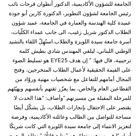
الجامعة للشؤون الأكاديمية، الدكتور أنطوان فرحات نائب
رئيس الجامعة لشؤون التطوير، الدكتورة كارين أبو جودة
عميدة كلية الهندسة والعمارة في الجامعة، عميد شؤون
الطلاب الدكتور شربل زغيب، الى جانب عمداء الكلّيات،
أسرة جامعة سيدة اللويزة والطلاب.استُهِلّ اللقاء بالنشيد
الوطني اللبناني، ليلقي المهندس شادي بطيش كلمة
ترحيبية، قال فيها: ” إن هدف EYE25 هو تسليط الضوء
على القيمة الحقيقية لأعمال الطلاب المتخرجين، وفتح
المجال أمامهم للتفاعل مع شخصيات مهنية وروّاد من
القطاعين العام والخاص، بما يعزّز ثقتهم بأنفسهم ويهيّئهم
للمرحلة المقبلة من مسيرتهم.”وأضاف: “هذا الحدث لا
يقتصر على الاحتفال بإنجازات الطلاب، بل يشكّل أيضًا
مساحة للتواصل بين الطالب وعائلته الأكاديمية، وفرصة
لتعزيز الانتماء إلى جامعة سيدة اللويزة التي كانت شريكًا
أساسيًا في نموهم وتطوّرهم.”وتابع قائلًا: “ينطلق المعرض