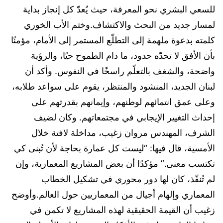
للسعي البشري نحو المعرفة، حيث يُعدّ كل إنجاز بداية
لمسار جديد من البحث والاكتشاف.وختم الأب الخوري
كلمته بدعوة ملهمة إلى التطلّع المستمر إلى الأمام، مؤمنًا
بأن الأفق لا تحدّه حدود، ما دام الطموح حيًا، والرؤية
واضحة، والشغف بالتعلّم راسخًا في النفوس. وأكد أن
لبنان الجديد، المنشود والمنتظر، يقوم على سواعد طلابه،
وعلى عمق انتمائهم لوطنهم، وإيمانهم بقدرتهم على
إحداث التغيير الإيجابي في مجتمعاتهم. وكان لضيف
الشرف، المهندس مروان زغيب، مداخلة لافتة خلال
الأمسية، قال فيها: “ليست كل عمارة بحاجة لأن تُبنى كي
تكتسب معنى.” مؤكدًا أن بعض المشاريع المعمارية، وإن
لم تُنفّذ، كان لها دور محوري في تشكيل الخطاب
المعماري وإلهام أجيال من المعماريين حول العالم.وأوضح
زغيب أن القيمة الحقيقية لهذه المشاريع لا تكمن في