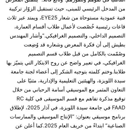
من المدخل الرئيسي للمبنى، حيث تستقبل الزوّار تركيبة
فنية عمودية مستوحاة من شعار EYE25، ويمتد عبر ثلاث
قاعات رئيسية خُصّصت لأعمال طلاب أقسام العمارة،
التصميم الداخلي، والتصميم الغرافيكي.”وأشار المهندس
بطيش إلى أن فكرة المعرض وشعاره قد وُضِعت
وصُمّمت بالكامل من قبل طلاب قسم التصميم
الغرافيكي، في تعبير واضح عن روح الابتكار التي يتميّز بها
طلابنا.وختم كلمته بتوجيه الشكر إلى أعضاء لجنة جامعة
سيدة اللويزة، والهيئتين التعليمية والإدارية، مثنيًا على
التعاون المثمر مع الموسيقي أسامة الرحباني من خلال
توقيع مذكرة تفاهم مع قسم الموسيقى في كلية RC
FAAD في جامعة سيدة اللويزة، في آذار 2025، لإطلاق
برنامج موسيقي بعنوان: “الإنتاج الموسيقي والممارسات
الصناعية” ابتداءً من خريف العام 2025.كما أعلن عن