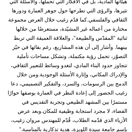
هيئاتها المادية، بل في الأفكار التي تحملها، والأسئلة التي
تثيرها، والرؤى التي تطرحها حول جوهر العمارة ودورها
الثقافي والفلسفي.كما قدّم زغيب خلال العرض مجموعة
مختارة من أعماله غير المشيّدة، مستعرضًا من خلالها
ثنائية “المقدّس والطبيعة”، والعلاقة العميقة التي تربط
بينهما. وأشار إلى أن هذه المشاريع، رغم بقائها في حيّز
التصوّر، تحمل رؤية مكتملة، وتشكل مساحات تأملية
تتجاوز حدود البناء المادي، لتغدو وسائط للتعبير الثقافي،
والإدراك المكاني، وإثارة الأسئلة الوجودية.ومن خلال
الدمج بين الرسومات، والسرد، والتفكير التصميمي، دعا
زغيب الحضور إلى إعادة النظر في العمارة بوصفها حوارًا
مستمرًا بين المشهد الطبيعي وتجربة التقديس في
الفضاء، لا مجرد استجابة وظيفية للمكان.وبعد عرض
الأزياء الذي قدّمه الطلاب، قُدّم للمهندس مروان زغيب،
بإسم جامعة سيدة اللويزة، هدية تذكارية بالمناسبة.”