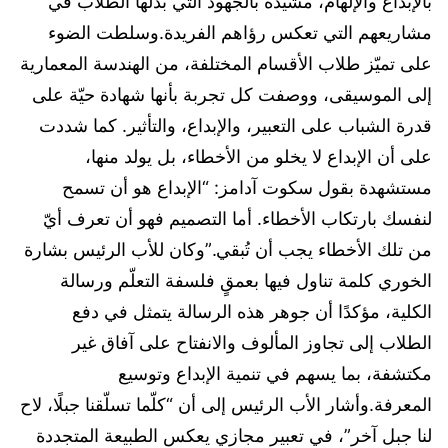
بالإبداع والإلهام، مشيدة بالجهود التي بذلها الطلاب في
مشاريعهم التي تعكس رؤاهم الفريدة.وسلطت الضوء
على تميّز طلاب الأقسام المختلفة، من الهندسة المعمارية
إلى الموسيقى، ووصفت كل تجربة بأنها شهادة حيّة على
قدرة الشباب على التعبير، والإبداع، والتأثير. كما شددت
على أن الإبداع لا يخلو من الأخطاء، بل يولد منها،
مستشهدة بقول سكوت آدامز: “الإبداع هو أن تسمح
لنفسك بارتكاب الأخطاء. أما التصميم فهو أن تعرف أيّ
من تلك الأخطاء يجب أن تُبقي.”وكان للأب الرئيس بشارة
الخوري كلمة تناول فيها بعمقٍ فلسفة التعلّم ورسالة
الكلية، مؤكدًا أن جوهر هذه الرسالة يتمثل في دفع
الطلاب إلى تجاوز المألوف والانفتاح على آفاق غير
مكتشفة، بما يسهم في تنمية الإبداع وتوسيع
المعرفة.وأشار الأب الرئيس إلى أن “كلّما تسلّقنا جبلًا، لاح
لنا جبل آخر”، في تعبير مجازي يعكس الطبيعة المتجددة