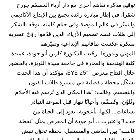
توقيع مذكرة تفاهم أخرى مع دار أزياء المصمّم جورج
شقرا، في إطار مبادرة رائدة تجمع بين الإبداع الأكاديمي
والتميّز في عالم الموضة.وفي ختام كلمته، توجّه بالشكر
إلى طلاب قسم تصميم الأزياء، الذين قدّموا رؤىً عصرية
مبتكرة عكست طاقاتهم الإبداعية وتميّزهم
المهني.وبدورها، رحّبت الدكتورة كارين أبو جودة، عميدة
كلية الهندسة والعمارة في جامعة سيدة اللويزة، بالحضور
خلال افتتاح معرض “EYE 25″، مؤكدة أن هذا الحدث
يشكّل محطة مفصلية في مسيرة طلاب الفنون
والتصميم. وقالت: “هذا المكان الذي تُرسم فيه الأحلام،
وتُلوَّن، وتُصمَّم، وأحيانًا تنهار قبل الموعد النهائي
بساعات… لكنها، بأعجوبة، تعود إلى الحياة من
جديد!”واعتبرت د. أبو جودة أن المعرض يمثّل “نقطة
فاصلة” بين الماضي والمستقبل، لحظة تحوّل تنبض