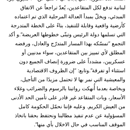
لبنانية تدفع لكل المتقاعدين، يُعدّ تراجعاً عن الاتفاق
المبدئي، ويخلّ بمبدأ العدالة المرحلية الذي تم اعتماده
كأرضية واقعية وقابلة للتنفيذ، بناءً على الخطة المتدرجة
التي تسلمها دولة الرئيس وتبنّى خطوطها العريضة”.و أكد
التجمع “تمسّكه بهذا المسار المتدرّج والعادل، ورفضه
المطلق لأي تمييز بين المتقاعدين، سواء مدنيين أو
عسكريين، مشدداً على ضرورة إنصاف الجميع دون
استثناء أو تفرقة”.وتابع: “إن الظروف الاقتصادية
والمعيشية التي نمر بها لا تحتمل مزيدًا من التأجيل،
وبخاصة بعدما أُنهكت رواتبنا بالرسوم والضرائب وغلاء
الأسعار، وبات المتقاعد غير قادر على تأمين الحد الأدنى
من العيش الكريم. وعليه فإننا نحمّل الحكومة كامل
المسؤولية عن عدم تنفيذ مطالبنا ونحتفظ بحقنا باتخاذ
الموقف المناسب في حال الاخلال بأي منها”.