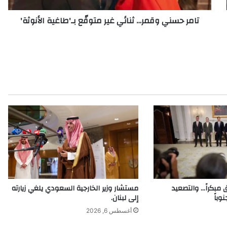
تامر حسني وقمر… ثنائي غير متوقّع بـ'طاغية الأنوثة'
 مبكراً… والتصعيد
مستشار وزير الخارجية السعودي يلغي زيارته
وباً
إلى لبنان.
أغسطس 6, 2026