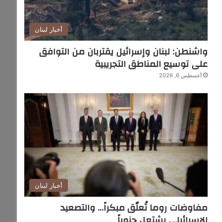
أخبار لبنان
واشنطن: لبنان وإسرائيل يقتربان من التوافق
على توسيع المناطق التجريبية
أغسطس 6, 2026
أخبار لبنان
مفاوضات روما تُعلّق مبكراً… والتصعيد
الإسرائيلي يشتعل جنوباً