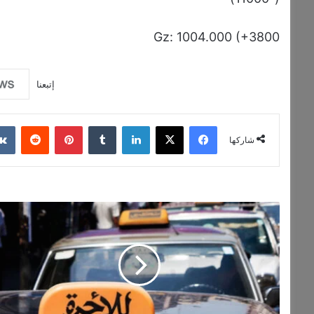
Gz: 1004.000 (+3800
إتبعنا
فيسبوك
‫X
لينكدإن
بينتيريست
شاركها
من
المطار…
ما
بقى
في
فوضى
أسعار!
وزارة