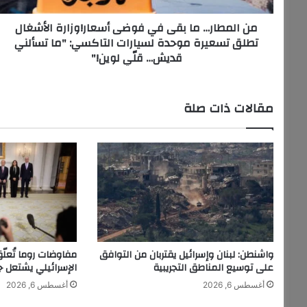
الأشغال
من المطار… ما بقى في فوضى أسعار!وزارة الأشغال
تطلق
تطلق تسعيرة موحدة لسيارات التاكسي: "ما تسألني
تسعيرة
قديش… قلّي لوين!"
موحدة
لسيارات
التاكسي:
"ما
مقالات ذات صلة
تسألني
قديش…
قلّي
لوين!"
واشنطن: لبنان وإسرائيل يقتربان من التوافق
مفاوضات روما تُعلّق
على توسيع المناطق التجريبية
الإسرائيلي يشتعل جن
أغسطس 6, 2026
أغسطس 6, 2026