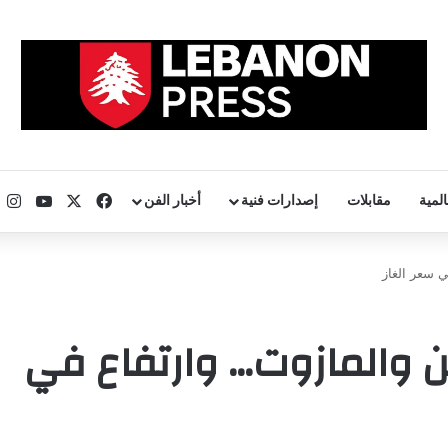
‫X
فيسبوك
uTube
ان
المية
مقابلات
إصدارات فنية
أخبار الفن
 سعر الغاز
ن والمازوت… وارتفاع في