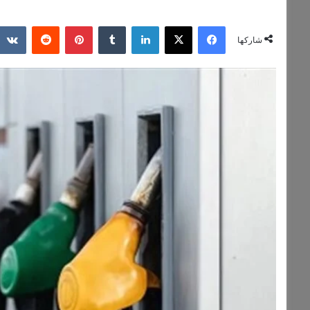
فيسبوك
‫X
لينكدإن
بينتيريست
شاركها