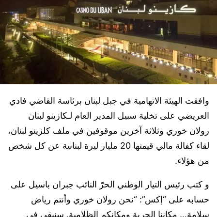
وافقت الهيئة الاتهامية في جبل لبنان برئاسة القاضي فادي
العريضي على تخلية سبيل المدير العام لـكازينو لبنان
رولان خوري وثلاثة آخرين موقوفين في ملف كلزينو لبنان،
لقاء كفالة مالي قيمتها 20 مليار ليرة لبنانية عن كل شخص
من هؤلاء.
و كتب رئيس التيار الوطني الحرّ النائب جبران باسيل على
حسابه على “إكس”: “نحن رولان خوري وأنتم رياض
سلامة… مكاننا الحرية ومكانكم الظلامية. سنبقى في