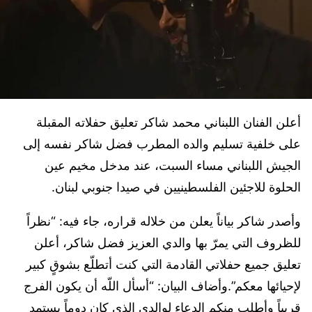
أعلن الفنان اللبناني محمد شاكر تعليق حفلاته المقبلة
على خلفية تسليم والده المطرب فضل شاكر نفسه إلى
الجيش اللبناني مساء السبت، عند مدخل مخيم عين
الحلوة للاجئين الفلسطينيين في صيدا جنوبي لبنان.
وأصدر شاكر بياناً يعلن من خلاله قراره، جاء فيه: “نظراً
للظروف التي يمرّ بها والدي العزيز فضل شاكر، أعلن
تعليق جميع حفلاتي القادمة التي كنت أتطلّع بشوقٍ كبير
لإحيائها معكم”.وأضاف البيان: “أسأل اللّه أن يكون الفرج
قريباً وأطلب منكم الدعاء لوالدي الذي كان دوماً يستمد