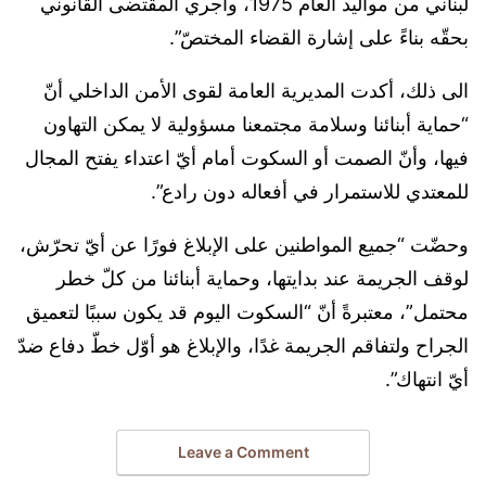
لبناني من مواليد العام 1975، وأُجري المقتضى القانوني
بحقّه بناءً على إشارة القضاء المختصّ”.
الى ذلك، أكدت المديرية العامة لقوى الأمن الداخلي أنّ
“حماية أبنائنا وسلامة مجتمعنا مسؤولية لا يمكن التهاون
فيها، وأنّ الصمت أو السكوت أمام أيّ اعتداء يفتح المجال
للمعتدي للاستمرار في أفعاله دون رادع”.
وحضّت “جميع المواطنين على الإبلاغ فورًا عن أيّ تحرّش،
لوقف الجريمة عند بدايتها، وحماية أبنائنا من كلّ خطر
محتمل”، معتبرةً أنّ “السكوت اليوم قد يكون سببًا لتعميق
الجراح ولتفاقم الجريمة غدًا، والإبلاغ هو أوّل خطّ دفاع ضدّ
أيّ انتهاك”.
Leave a Comment