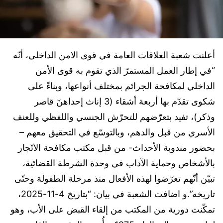
أعلنت شعبة العلاقات العامة في قوى الامن الداخلي، أنّه
“في إطار العمل المستمرّ الذي تقوم به قوى الأمن
الداخلي لمكافحة الجرائم بمختلف أنواعها، وبناءً على
شكوى تقدّم بها أربعة أشقاء (3 إناث إحداهنّ قاصر
وذكر)، تفيد بتعرّضهم للتحرّش الجنسي واللفظي وللعنف
الأسري من قبل والدهم، وبالتوسّع في التحقيق معهم –
بحضور مندوبة الأحداث- من قبل مكتب مكافحة الاتّجار
بالأشخاص وحماية الآداب في وحدة الشرطة القضائية،
تبيّن أنّهم تعرّضوا لهذه الأفعال منذ مرحلة الطفولة وحتّى
تاريخه”.و اضافت الشعبة في بيان: “بتاريخ 4-11-2025،
تمكّنت دورية من المكتب من إلقاء القبض على الأب، وهو