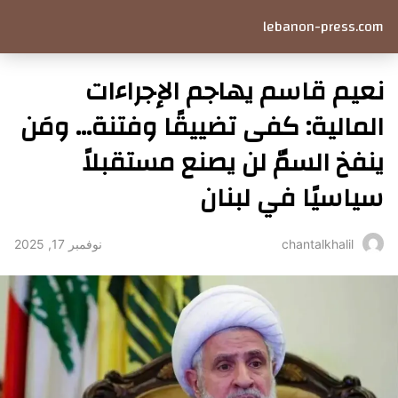
lebanon-press.com
نعيم قاسم يهاجم الإجراءات
المالية: كفى تضييقًا وفتنة… ومَن
ينفخ السمّ لن يصنع مستقبلاً
سياسيًا في لبنان
نوفمبر 17, 2025
chantalkhalil