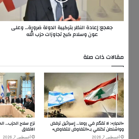
ضرورة…
وعلى
عون
وسلام
جعجع: إعادة النظر بتركيبة الدولة ضرورة… وعلى
كبح
عون وسلام كبح تجاوزات حزب الله
تجاوزات
حزب
الله
مقالات ذات صلة
«الديار»: لا تقدّم في روما… إسرائيل ترفض
نزع سلاح الحزب… ال
وواشنطن تكتفي بـ«التفاوض للتفاوض»
الاتفاق
أغسطس 7, 2026
أغسطس 7, 2026