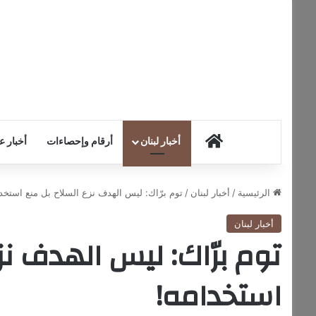
HOME
أخبار لبنان
أرقام وإحصاءات
أخبار ع
الرئيسية
/
أخبار لبنان
/
توم برّاك: ليس الهدف نزع السلاح بل منع استخد
أخبار لبنان
توم برّاك: ليس الهدف نز
استخدامه!