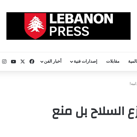
‫X
فيسبوك
uTube
ان
المية
مقابلات
إصدارات فنية
أخبار الفن
امه!
ع السلاح بل منع