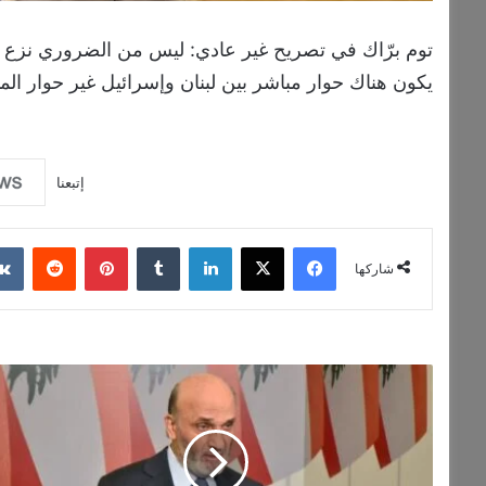
توم برّاك في تصريح غير عادي: ليس من الضروري نزع س
يكون هناك حوار مباشر بين لبنان وإسرائيل غير حوار ال
إتبعنا
فيسبوك
‫X
لينكدإن
بينتيريست
شاركها
جعجع:
إعادة
النظر
بتركيبة
الدولة