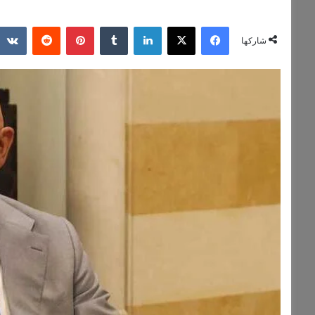
فيسبوك
‫X
لينكدإن
بينتيريست
شاركها