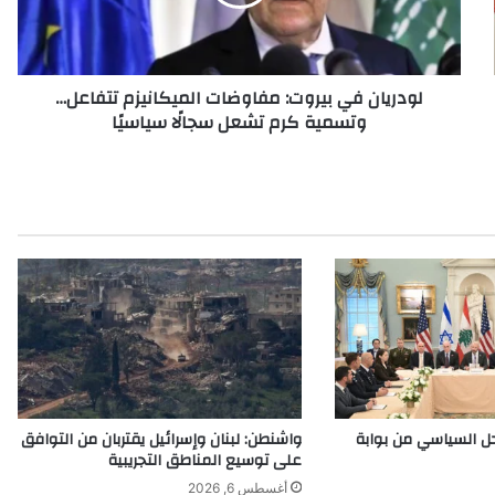
تتفاعل…
وتسمية
كرم
تشعل
لودريان في بيروت: مفاوضات الميكانيزم تتفاعل…
سجالًا
وتسمية كرم تشعل سجالًا سياسيًا
سياسيًا
حل السياسي من بوابة
واشنطن: لبنان وإسرائيل يقتربان من التوافق
على توسيع المناطق التجريبية
أغسطس 6, 2026