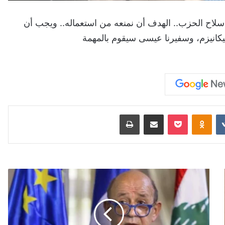
لاح الحزب.. الهدف أن نمنعه من استعماله.. ويجب أن
ميكانيزم، وسفيرنا عيسى سيقوم بالمهمة
Odnoklassniki
‫Pocket
مشاركة عبر البريد
طباعة
لودريان
في
بيروت:
مفاوضات
الميكانيزم