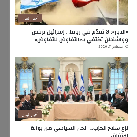
أخبار لبنان
«الديار»: لا تقدّم في روما… إسرائيل ترفض
وواشنطن تكتفي بـ«التفاوض للتفاوض»
أغسطس 7, 2026
أخبار لبنان
نزع سلاح الحزب… الحل السياسي من بوابة
الاتفاق