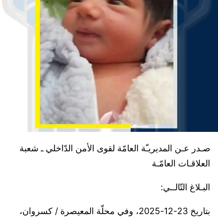
صـدر عـن المديريـّة العامّة لقوى الأمن الدّاخلي ـ شعبة
العلاقـات العامّـة
البـلاغ التّالــي:
بتاريخ 23-12-2025، وفي محلّة المعيصرة / كسروان،