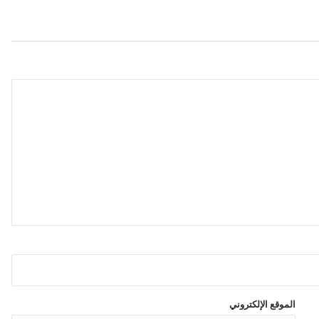
ب
ق
ي
ن
ل
ل
ت
ه
رّ
ب
م
ن
غ
ر
ا
م
ا
ت
د
ي
و
الموقع الإلكتروني
ا