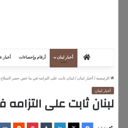
HOME
أخبار لبنان
أرقام وإحصاءات
أخبار ع
الرئيسية
/
أخبار لبنان
/
لبنان ثابت على التزامه في ما خص حصر السلاح
أخبار لبنان
لبنان ثابت على التزامه
فيسبوك
‫X
لينكدإن
‏Tumblr
بينتيريست
‏Reddit