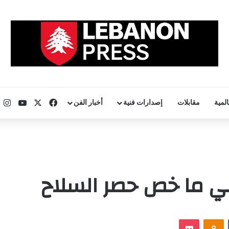
‫X
فيسبوك
uTube
ا
المية
مقابلات
إصدارات فنية
أخبار الفن
 في ما خص حصر السلاح
‏VKontakte
Odnoklassniki
‫Pocket