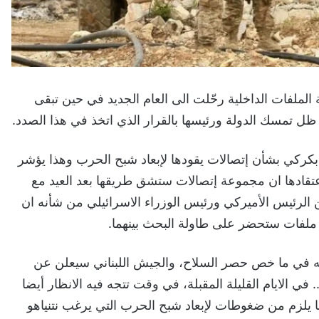
 الملفات الداخلية رحّلت الى العام الجديد في حين تبقى
ظل تمسك الدولة ورئيسها بالقرار الذي اتخذ في هذا الصدد.
كركي بشأن إتصالات يقودها لإبعاد شبح الحرب وهذا يؤشر
تقادها ان مجموعة إتصالات ستشق طريقها بعد العيد مع
 الرئيس الأميركي ورئيس الوزراء الاسرائيلي من شأنه ان
ة ملفات ستحضر على طاولة البحث بينهما.
مه في ما خص حصر السلاح، والجيش اللبناني سيعلن عن
ي الايام القليلة المقبلة، في وقت تتجه فيه الانظار أيضا
 ما يلزم من ضغوطات لإبعاد شبح الحرب التي يرغب نتنياهو