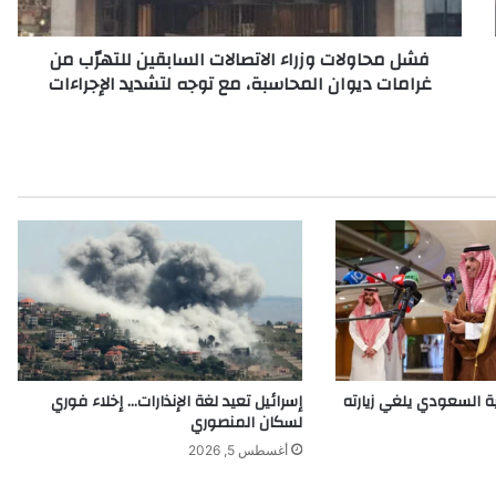
ل
ا
فشل محاولات وزراء الاتصالات السابقين للتهرّب من
ت
غرامات ديوان المحاسبة، مع توجه لتشديد الإجراءات
و
ز
ر
ا
ء
ا
ل
ا
ت
ص
ا
ل
ا
ت
ية السعودي يلغي زيارته
إسرائيل تعيد لغة الإنذارات… إخلاء فوري
ا
لسكان المنصوري
ل
أغسطس 5, 2026
س
ا