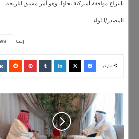
بانتزاع موافقة أميركية بحلها، وهو أمر مسبق لتاريخه.
المصدر/اللواء
إتبعنا
فيسبوك
‫X
لينكدإن
‏Tumblr
بينتيريست
‏Reddit
شاركها
ا
ج
ت
م
ا
ع
ق