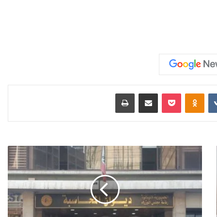
‏VKontakte
Odnoklassniki
‫Pocket
مشاركة عبر البريد
طباعة
ف
ش
ل
م
ح
ا
و