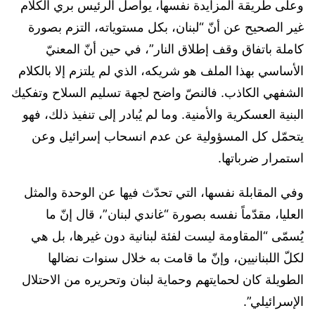
وعلى طريقة المزايدة نفسها، يواصل الرئيس بري الكلام
غير الصحيح عن أنّ “لبنان، بكل مستوياته، التزم بصورة
كاملة باتفاق وقف إطلاق النار”، في حين أنّ المعنيّ
الأساسي بهذا الملف هو شريكه، الذي لم يلتزم إلا بالكلام
الشفهي الكاذب. فالنصّ واضح لجهة تسليم السلاح وتفكيك
البنية العسكرية والأمنية. وما لم يُبادر إلى تنفيذ ذلك، فهو
يتحمّل كل المسؤولية عن عدم انسحاب إسرائيل وعن
استمرار ضرباتها.
وفي المقابلة نفسها، التي تحدّث فيها عن الوحدة والمثل
العليا، مقدّماً نفسه بصورة “غاندي لبنان”، قال إنّ ما
يُسمّى “المقاومة ليست لفئة لبنانية دون غيرها، بل هي
لكلّ اللبنانيين، وإنّ ما قامت به خلال سنوات نضالها
الطويلة كان لحمايتهم وحماية لبنان وتحريره من الاحتلال
الإسرائيلي”.