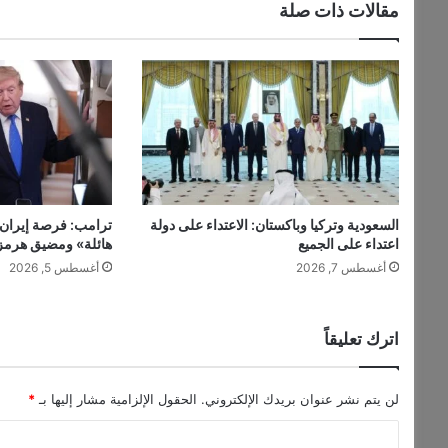
مقالات ذات صلة
ا
ز
ر
ع
ن
ا
ا
ل
ف
س
السعودية وتركيا وباكستان: الاعتداء على دولة
ترامب: فرصة إيران 
ا
اعتداء على الجميع
هائلة» ومضيق هرمز س
د
أغسطس 7, 2026
أغسطس 5, 2026
ن
ح
ص
د
اترك تعليقاً
ا
ل
ا
لن يتم نشر عنوان بريدك الإلكتروني.
الحقول الإلزامية مشار إليها بـ
*
ن
ا
ه