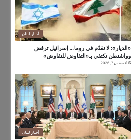
أخبار لبنان
«الديار»: لا تقدّم في روما… إسرائيل ترفض
وواشنطن تكتفي بـ«التفاوض للتفاوض»
أغسطس 7, 2026
أخبار لبنان