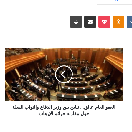
‏VKontakte
Odnoklassniki
‫Pocket
مشاركة عبر البريد
طباعة
ا
ل
ع
ف
و
ا
ل
ع
ا
م
العفو العام عالق… تباين بين وزير الدفاع والنواب السنّة
ع
حول مقاربة جرائم الإرهاب
ا
ل
ق