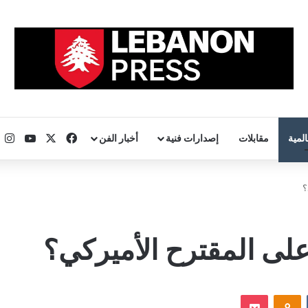
‫X
فيسبوك
uTube
ا
المية
مقابلات
إصدارات فنية
أخبار الفن
؟
 على المقترح الأميركي؟
‏VKontakte
Odnoklassniki
‫Pocket