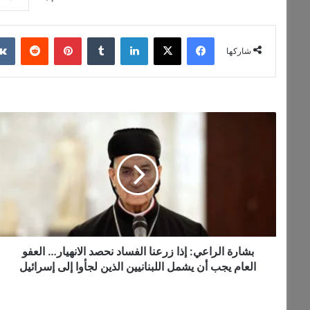
فيسبوك
‫X
لينكدإن
‏Tumblr
بينتيريست
‏Reddit
شاركها
ب
ش
ا
ر
ة
ا
ل
ر
ا
ع
بشارة الراعي: إذا زرعنا الفساد نحصد الانهيار… العفو
ي
العام يجب أن يشمل اللبنانيين الذين لجأوا إلى إسرائيل
:
إ
ذ