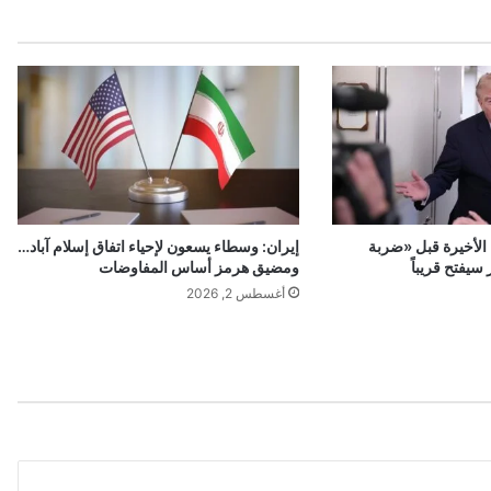
…
ت
ب
ا
ي
ن
ب
ي
ن
و
الأخيرة قبل «ضربة
إيران: وسطاء يسعون لإحياء اتفاق إسلام آباد…
ز
يفتح قريباً
ومضيق هرمز أساس المفاوضات
ي
أغسطس 2, 2026
ر
ا
ل
د
ف
ا
ع
و
ا