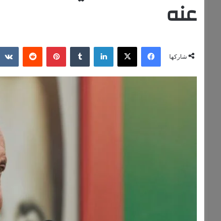
عنه
فيسبوك
‫X
لينكدإن
‏Tumblr
بينتيريست
‏Reddit
شاركها