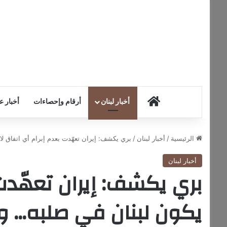
HOME
أخبار لبنان
أرقام وإحصاءات
أخبار ع
الرئيسية
/
أخبار لبنان
/
بري يكشف: إيران تعهّدت بعدم إبرام أي اتفاق لا 
أخبار لبنان
بري يكشف: إيران تعهّدت 
يكون لبنان في صلبه… ول