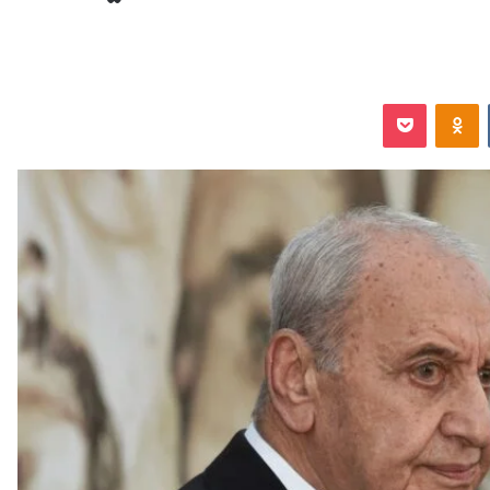
‏VKontakte
Odnoklassniki
‫Pocket