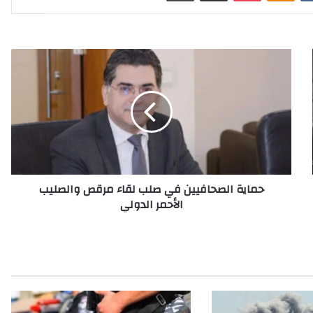
ح
م
ا
ي
ة
ا
ل
ص
ح
حماية الصحافيين في صلب لقاء مرقص والصليب
ا
الأحمر الدولي
ف
ي
ي
ن
ف
ي
ص
ل