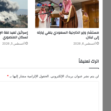
و
ف
م
ن
ح
ر
مستشار وزير الخارجية السعودي يلغي زيارته
إسرائيل تعيد لغة ال
ب
إلى لبنان.
لسكان المنصوري
ط
أغسطس 6, 2026
أغسطس 5, 2026
و
ي
ل
اترك تعليقاً
ة
أ
و
ا
لن يتم نشر عنوان بريدك الإلكتروني.
الحقول الإلزامية مشار إليها بـ
*
ن
ا
ف
ج
ل
ا
ت
ر
د
ع