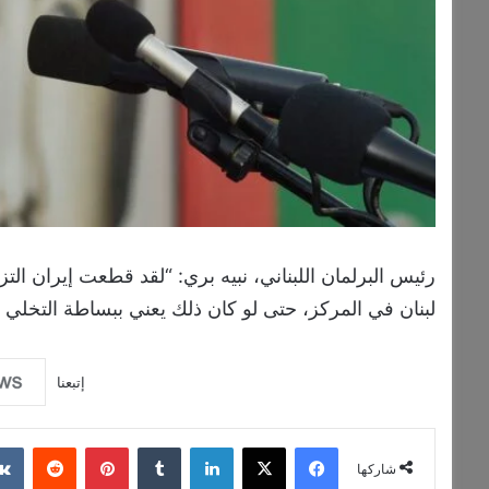
رئيس البرلمان اللبناني، نبيه بري: “لقد قطعت إيران التز
لبنان في المركز، حتى لو كان ذلك يعني ببساطة التخلي ع
إتبعنا
فيسبوك
‫X
لينكدإن
‏Tumblr
بينتيريست
‏Reddit
شاركها