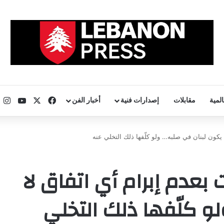
‫X
فيسبوك
uTube
ا
المية
مقابلات
إصدارات فنية
أخبار الفن
يكون لبنان في صلبه… ولو كلّفها ذلك التخلي عنه
بعدم إبرام أي اتفاق لا
و كلّفها ذلك التخلي