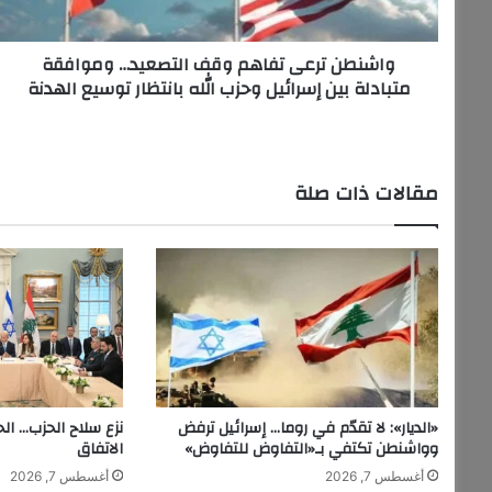
ر
ع
واشنطن ترعى تفاهم وقف التصعيد… وموافقة
ى
متبادلة بين إسرائيل وحزب الله بانتظار توسيع الهدنة
ت
ف
ا
ه
م
مقالات ذات صلة
و
ق
ف
ا
ل
ت
ص
ع
ي
د
«الديار»: لا تقدّم في روما… إسرائيل ترفض
نزع سلاح الحزب… ال
…
وواشنطن تكتفي بـ«التفاوض للتفاوض»
الاتفاق
و
أغسطس 7, 2026
أغسطس 7, 2026
م