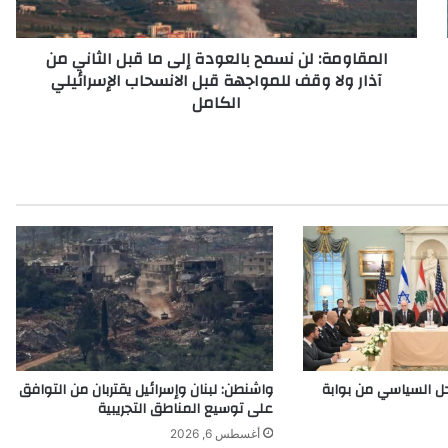
ة
:
المقاومة: لن نسمح بالعودة إلى ما قبل الثاني من
ل
آذار ولا وقف للمواجهة قبل الانسحاب الإسرائيلي
ن
الكامل
ن
س
م
ح
ب
ا
ل
ع
و
د
ة
إ
ل
ى
حل السياسي من بوابة
واشنطن: لبنان وإسرائيل يقتربان من التوافق
م
على توسيع المناطق التجريبية
ا
أغسطس 6, 2026
ق