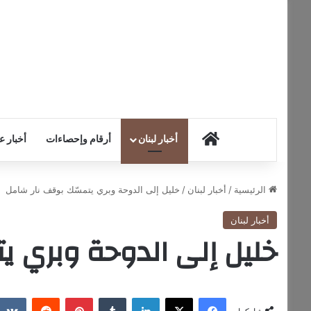
HOME
أخبار لبنان
أرقام وإحصاءات
أخبار ع
الرئيسية
/
أخبار لبنان
/
خليل إلى الدوحة وبري يتمسّك بوقف نار شامل
أخبار لبنان
خليل إلى الدوحة وبري ي
فيسبوك
‫X
لينكدإن
‏Tumblr
بينتيريست
‏Reddit