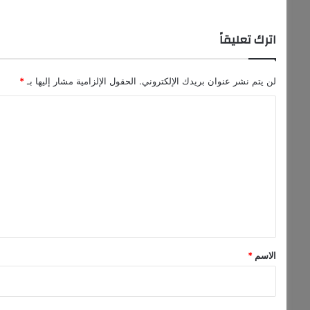
و
ا
ف
اترك تعليقاً
ق
ة
م
لن يتم نشر عنوان بريدك الإلكتروني.
الحقول الإلزامية مشار إليها بـ
*
ت
ا
ب
ا
ل
د
ت
ل
ة
ع
ب
ل
ي
ن
ي
إ
ق
س
*
ر
الاسم
*
ا
ئ
ي