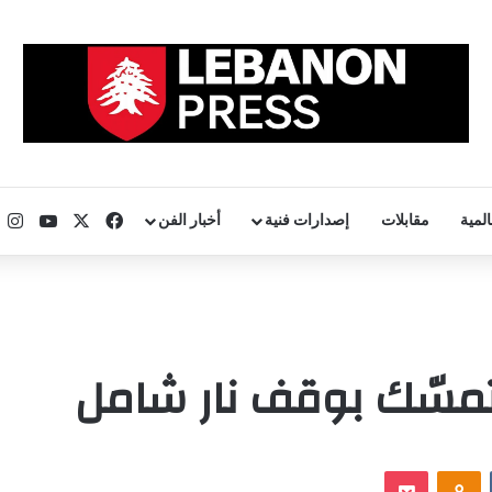
‫X
فيسبوك
uTube
ا
المية
مقابلات
إصدارات فنية
أخبار الفن
تمسّك بوقف نار شامل
‏VKontakte
Odnoklassniki
‫Pocket