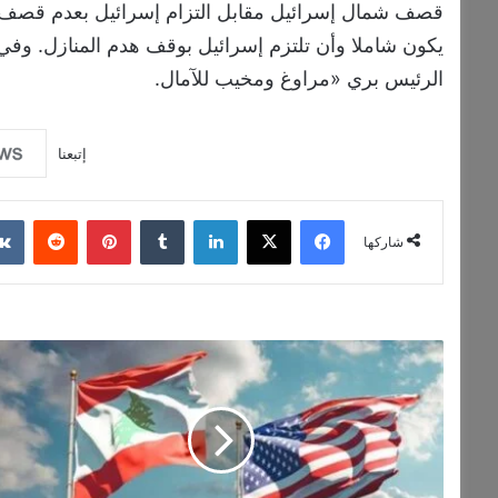
قصف شمال إسرائيل مقابل التزام إسرائيل بعدم قصف ب
يكون شاملا وأن تلتزم إسرائيل بوقف هدم المنازل. و
الرئيس بري «مراوغ ومخيب للآمال.
إتبعنا
فيسبوك
‫X
لينكدإن
‏Tumblr
بينتيريست
‏Reddit
شاركها
و
ا
ش
ن
ط
ن
ت