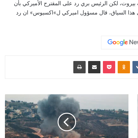
يروت، لكن الرئيس بري رد على المقترح الأميركي بأن
في هذا السياق، قال مسؤول اميركي ل»اكسيوس» ان رد
‏VKontakte
Odnoklassniki
‫Pocket
مشاركة عبر البريد
طباعة
ا
ل
م
ق
ا
و
م