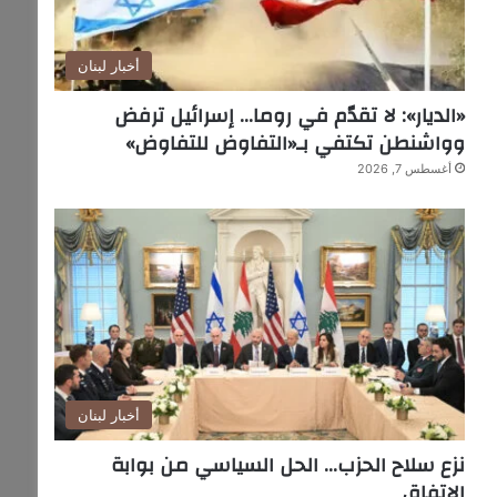
أخبار لبنان
«الديار»: لا تقدّم في روما… إسرائيل ترفض
وواشنطن تكتفي بـ«التفاوض للتفاوض»
أغسطس 7, 2026
أخبار لبنان
نزع سلاح الحزب… الحل السياسي من بوابة
الاتفاق