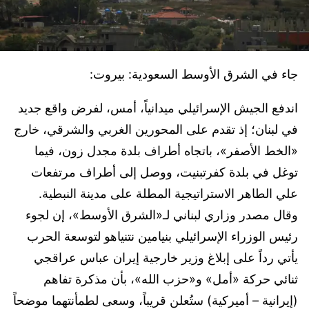
جاء في الشرق الأوسط السعودية: بيروت:
اندفع الجيش الإسرائيلي ميدانياً، أمس، لفرض واقع جديد
في لبنان؛ إذ تقدم على المحورين الغربي والشرقي، خارج
«الخط الأصفر»، باتجاه أطراف بلدة مجدل زون، فيما
توغل في بلدة كفرتبنيت، ووصل إلى أطراف مرتفعات
علي الطاهر الاستراتيجية المطلة على مدينة النبطية.
وقال مصدر وزاري لبناني لـ«الشرق الأوسط»، إن لجوء
رئيس الوزراء الإسرائيلي بنيامين نتنياهو لتوسعة الحرب
يأتي رداً على إبلاغ وزير خارجية إيران عباس عراقجي
ثنائي حركة «أمل» و«حزب الله»، بأن مذكرة تفاهم
(إيرانية – أميركية) ستُعلن قريباً، وسعى لطمأنتهما موضحاً