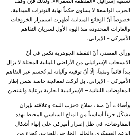
تسمّيه إسرائيل «المنطقة الصفراء». ولذلك فإنّ وقف
الحرب الواسعة لا يساوي حكماً نهاية التوترات الميدانية،
خصوصاً أنّ الوقائع الميدانية أظهرت استمرار الخروقات
والغارات المحدودة منذ اليوم الأول لسريان التفاهم
الأميركي – الإيراني.
ورأى المصدر، أنّ النقطة الجوهرية تكمن في أنّ
الانسحاب الإسرائيلي من الأراضي اللبنانية المحتلة لا يزال
بنداً قائماً ومثبتاً، إلّا أنّ توقيته وآلياته لم تُحسم عبر التفاهم
الأميركي – الإيراني، بل تُركت لمعالجة خاصة ضمن إطار
المفاوضات اللبنانية – الإسرائيلية الجارية برعاية واشنطن.
وأضاف، أنّ ملف سلاح «حزب الله» وعلاقته بإيران
يشكّل جزءاً أساسياً من المناخ السياسي المحيط بهذه
المفاوضات، في ظل إصرار أميركي على إنهاء أشكال
الدعم العسكري والمالي الخارجي للحزب، كجزء من