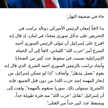
جاء في صحيفة النهار:
بدا لافتاً إمعان الرئيس الأميركي دونالد ترامب في
التحريض على تدخّل سوري متجدّد في لبنان، إذ قال إنه
اقترح على إسرائيل أن يتولى الرئيس السوري أحمد
الشرع أمر “حزب الله” اللبناني، لافتاً إلى أن الحملة
الإسرائيلية تسببت في سقوط عدد كبير من الضحايا.
وأشاد ترامب بالرئيس السوري احمد الشرع، الذي قال إنه
يقوم “بعمل مذهل”. وأضاف: “إذا لم تتمكن إسرائيل من
إنجاز المهمة (ضد حزب الله) من دون قتل الجميع، فإنه
(الشرع) سيتولى ذلك. سوريا ستقوم بالمهمة”. ولفت إلى
أن إسرائيل “تقاتل “حزب الله” منذ فترة طويلة جداً،
ويسقط عدد كبير جداً من القتلى”.