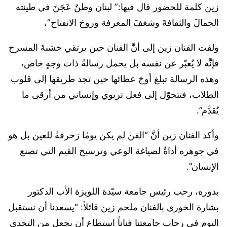
زين كلمة للحضور قال فيها:” لبنان وطنٌ عَجَنَ في طينته
الجمالَ والثقافةَ وشغفَ المعرفة وروحَ الانفتاح”،
ولفت الفنان زين إلى أنَّ الفنان حين يرتقي خشبةَ المسرح
فإنَّه لا يُعبّر عن نفسه بل يحمل رسالةً ذات وجهٍ خاص،
وهذه الرسالة تبلغ أوجَ عطائها حين تجد طريقها إلى قلوب
الطلاب، فتتحوّل إلى فعل تربوي وإنساني من أرقى ما
يُقدَّم”.
وأكد الفنان زين أنَّ “الفن لم يكن يومًا زخرفةً للعين بل هو
في جوهره أداةٌ لصياغة الوعي وترسيخ القيم التي تصنع
الإنسان”.
بدوره، رحب رئيس جامعة سيّدة اللويزة الأب الدكتور
بشارة الخوري بالفنان ملحم زين قائلاً: “يسعدنا أن نستقبل
اليوم في رحاب جامعتنا فناناً استطاع أن يجعل من التحدي