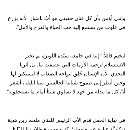
وإنني أؤمن بأن كل فنان حقيقي هو أبٌ بامتياز، لأنه يزرع
في قلوب من يستمع إليه حب الحياة والفرح والأمل”.
ليختم قائلاً:” إننا في جامعة سيّدة اللويزة لم نختر
الاستسلام لزحمة الأزمات التي عصفت بنا، بل آثرنا
التحدي، لأن الإنسان خُلق ليواجه الصعاب لا ليستكين لها.
وحين أنظر إلى طموح شبابنا الجالسين بيننا الليلة، أشعر
أنَّ كل ما نبذله من جهد لا يساوي شيئاً أمام ما يستحقونه”.
في نهاية الحفل قدم الأب الرئيس للفنان ملحم زين هدية
تذكاريَّة عبارة عن صفحاتُ كتبِ مسيرةِ طلابِ الـNDU