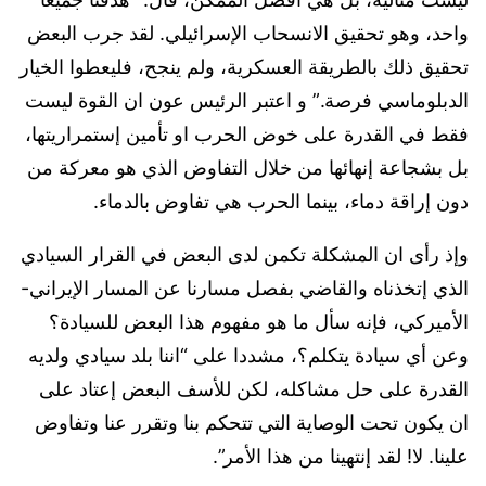
واحد، وهو تحقيق الانسحاب الإسرائيلي. لقد جرب البعض
تحقيق ذلك بالطريقة العسكرية، ولم ينجح، فليعطوا الخيار
الدبلوماسي فرصة.” و اعتبر الرئيس عون ان القوة ليست
فقط في القدرة على خوض الحرب او تأمين إستمراريتها،
بل بشجاعة إنهائها من خلال التفاوض الذي هو معركة من
دون إراقة دماء، بينما الحرب هي تفاوض بالدماء.
وإذ رأى ان المشكلة تكمن لدى البعض في القرار السيادي
الذي إتخذناه والقاضي بفصل مسارنا عن المسار الإيراني-
الأميركي، فإنه سأل ما هو مفهوم هذا البعض للسيادة؟
وعن أي سيادة يتكلم؟، مشددا على “اننا بلد سيادي ولديه
القدرة على حل مشاكله، لكن للأسف البعض إعتاد على
ان يكون تحت الوصاية التي تتحكم بنا وتقرر عنا وتفاوض
علينا. لا! لقد إنتهينا من هذا الأمر”.