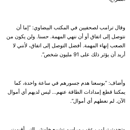
وقال ترامب لصحفيين ‌في المكتب البيضاوي: “إما أن
نتوصل ‌إلى ⁠اتفاق أو أن ننهي المهمة. حسنا. ولن يكون من
الصعب إنهاء المهمة. أفضل التوصل إلى اتفاق، لأنني لا
أريد أن يؤثر ⁠ذلك على ‌91 مليون شخص”.
وأضاف: “بوسعنا هدم جسورهم في ساعة ⁠واحدة، كما
يمكننا قطع إمدادات الطاقة عنهم… ليس لديهم ⁠أي أموال
الآن. لم نعطهم أي أموال”.
وتحدث ترامب عقب ​مراسم تشييع خامنئي التي ⁠أقيمت