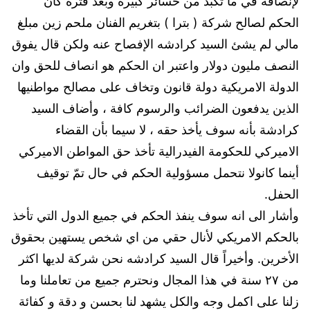
لإنصافه في ما تكبد من خسائر كبيرة وبعد فترة كان
الحكم لصالح شركة ( بترا ) بتغريم الفنان ملحم زين مبلغ
مالي لم يشئ السيد كرادشه الإفصاح عنه ولكن قال يفوق
النصف مليون دولار واعتبر ان الحكم هو انصاف للحق وان
الدولة الامريكية دولة قانون وتخاف على مصالح مواطنيها
الذين يدفعون الضرائب والرسوم كافة ، وأضاف السيد
كرادشة بأنه سوف يأخذ حقه ، لا سيما بأن القضاء
الاميركي للحكومة الفيدرالية تأخذ حق المواطن الاميركي
أينما كانولا نتحمل مسؤولية الحكم في حال تمّ توقيف
الحفل.
وأشار الى انه سوف ينفذ الحكم في جميع الدول التي تأخذ
بالحكم الامريكي لأنال حقي من اي شخص يستهين بحقوق
الأخرين. وأخيراً قال السيد كرادشه نحن شركة لديها اكثر
من ٢٧ سنة في هذا المجال ونحترم جميع من تعاملنا وما
زلنا على اكمل وجه والكل يشهد لنا بحسن و دقة و كفائة