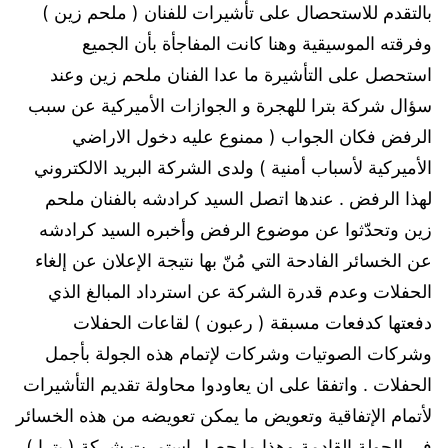
بالتقدم للاستحصال على تأشيرات للفنان ( ملحم زين )
وفرقته الموسيقية وهنا كانت المفاجأة بأن الجميع
استحصل على التأشيرة ما عدا الفنان ملحم زين وعند
سؤال شركة بترا للهجرة و الجوازات الأميركية عن سبب
الرفض فكان الجواب ( ممنوع عليه دخول الاراضي
الأميركية لأسباب أمنية ) ولدى الشركة البريد الالكتروني
لهذا الرفض . عندها اتصل السيد كرادشه بالفنان ملحم
زين وتحدّثوا عن موضوع الرفض وأخبره السيد كرادشه
عن الخسائر الفادحة التي مُنّ بها نتيجة الإعلان عن إلغاء
الحفلات وعدم قدرة الشركة عن استرداد المبالغ الذي
دفعتها كدفعات مسبقة ( رعبون ) لقاعات الحفلات
وشركات الصوتيات وشركات لإتمام هذه الجولة بأجمل
الحفلات . واتفقا على ان يعاودوا محاولة تقديم التأشيرات
لأتمام الإتفاقية وتعويض ما يمكن تعويضه من هذه الخسائر
في الجولة القادمة وهذا ما حصل استمرت شركة ( بترا )