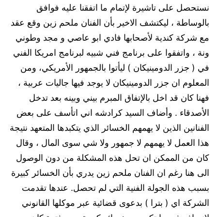
نستحصل على تاشيرة لإتمام ما اتفقنا عليه فوافق
بالوساطة ، ليكتشف الاخير بأن الفنان ملحم زين وقع عقد
مع شركة كندية لأصحابها فادي ابو عاصي و مجد وطوني
ونة ، واتفقوا على برنامج فني شبيه لبرنامج امريكا الفني
في ( جزر الدومينيكان ) ليأتوا بالجمهور الأمريكي، ومن
المعلوم ان جزر الدومينيكان لا يوجد فيها جاليات عربية ،
فهنا كان قد اخل بالإتفاق المبرم بيني وبينه بعد تدخل
الأصدقاء . وأضاف السيد كرادشه اني اتأسف على بعض
الفنانين الذين لا يهمهم الخسائر الذي يتكبدها المتعهد نتيجة
هذا العمل لا يهمهم لا جمهور ولا شي سوى المال ، وقال
كان من الممكن ان تحل هذه المشكلة من دون الوصول
الى هنا رغم ان الفنان ملحم زين يدري بأن الخسائر كبيرة
بسبب هذه الجولة الفنية التي لم تحصل. عندها تقدمت
الشركة اي ( بترا ) بدعوى قضائية عبر موكلها القانوني