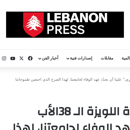
‫X
فيسبوك
uTube
ان
المية
مقابلات
إصدارات فنية
أخبار الفن
ة سيدة اللويزة الـ 38الأب الخوري:” علينا أن نجدّد عهد الوفاء لجامعتنا، لهذا الصرح الذي احتضن طموحاتنا
عيد تأسيس جامعة سيدة اللويزة الـ 38الأب
هد الوفاء لجامعتنا، لهذا