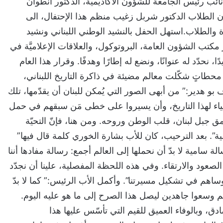
ائب رئيس الجامعة للشؤون الأكاديمية، الدكتور أنطوان
الطلاب الدكتور شربل زغيب منظم هذا الإحتفال، الى
ة والطلاب.استهل الحفل بالنشيد الوطني اللبناني ونشيد
ر مكتب الشؤون العامة، البروتوكول، والعلاقات الإعلاميَّة في
، نحدّد له عنوانًا، ونضع له إطارًا وهدفًا. وقرار هذا العام
من محطاتٍ شكّلت معالم مضيئة في ذاكرة التاريخ اللبناني،
هدير:” من أبهى الصور التي يُمكن للبنان أن يقدّمها، تلك
 أوفياء لهذا التاريخ، وأن يسيروا على خطى مَن سبقهم في حمل
جبل لبنان، قلب الوطن وروحه. ومن هنا، فإنّ التحيّة
يقية”. بعد الترحيب، كان للأب بشارة الخوري كلمة قال فيها”
ة سامية لا بدّ أن نحملها إلى العالم أجمع: رسالة مفادها أننا
 الصعود والارتقاء. وفي هذه اللحظة المفصلية، علينا أن نجدّد
وساهم في تشكيل مسيرتنا”. وأكمل الأب الرئيس:” كما لا بدّ
لحلم وسعوا جاهدين ليصل هذا الصرح إلى ما هو عليه اليوم.
صادق، وبالوفاء العميق للقيم التي تأسّس عليها هذا