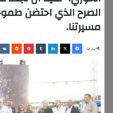
الصرح الذي احتضن طمو
مسيرتنا.
فيسبوك
‫X
لينكدإن
بينتيريست
شاركها