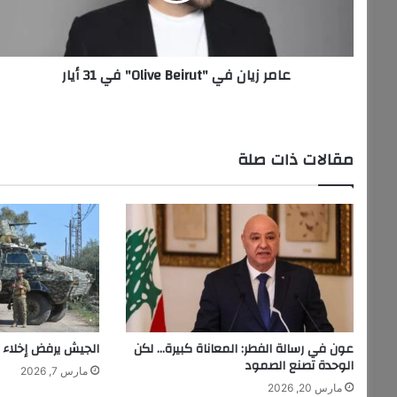
31
أيار
عامر زيان في "Olive Beirut" في 31 أيار
مقالات ذات صلة
عون في رسالة الفطر: المعاناة كبيرة… لكن
الجيش يرفض إخلاء 
الوحدة تصنع الصمود
مارس 7, 2026
مارس 20, 2026