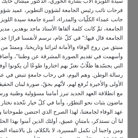
سيدة اللويزة الأب بشارة الخوري، الدكتور ميشال حايك ن
فرحات نائب رئيس الجامعة لشؤون التطوير، عميد شؤون 
جانب عمداء الكلّيات والمدراء، أسرة جامعة سيدة اللويز
الجامعة، ثمَّ كانت كلمة ألقاها الأستاذ ماجد بوهدير، مدي
الجامعة قال فيها:” في كلّ عام، نرسم لأنفسنا قرارًا جديدًا
منبثق من روح الوفاء والأمانة لتراثنا وتاريخنا، وممتدّ 
وأسهمت في تقديم الصورة المشرقة عن وطننا”، وأضاف بو 
التي يجسّدها طلّابٌ نعتزّ بهم اختاروا طوعًا أن يكونوا
رسالة الوطن. وهم اليوم، في رحاب جامعةٍ تنبض في عمق 
الأولى والأخيرة تُرفع لهم، لأنّهم بحقّ، صورة لبنان الحق
مع انطلاقة العهد الجديد تبرز أمامنا مسؤولية وطنية ورسال
ماضون بثبات نحو التطوّر، وأننا في كلّ خيار نتّخذه نختار
عهد الوفاء لجامعتنا، لهذا الصرح الذي احتضن طموحاتنا 
لنا أن نستذكر، بامتنانٍ عميق، أولئك الذين آمنوا بهذا ا
ومن واجبنا أن نكمل المسيرة، لا بالكلام، بل بالانتماء ال