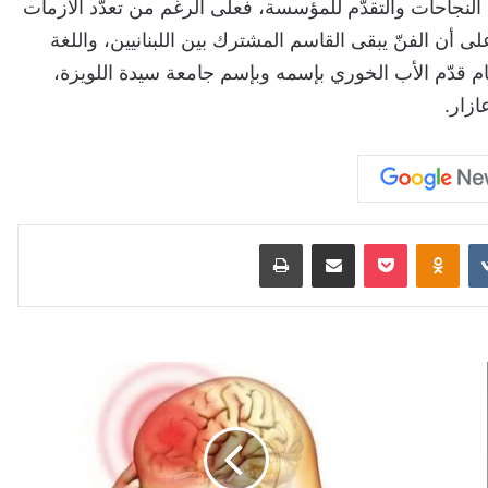
نجاحات والتقدّم للمؤسسة، فعلى الرغم من تعدّد الأزمات
لى أن الفنّ يبقى القاسم المشترك بين اللبنانيين، واللغة
م قدّم الأب الخوري بإسمه وبإسم جامعة سيدة اللويزة،
ازار.
Odnoklassniki
‫Pocket
مشاركة عبر البريد
طباعة
التهاب
السحايا
تحت
السيطرة:
وزارة
الصحة