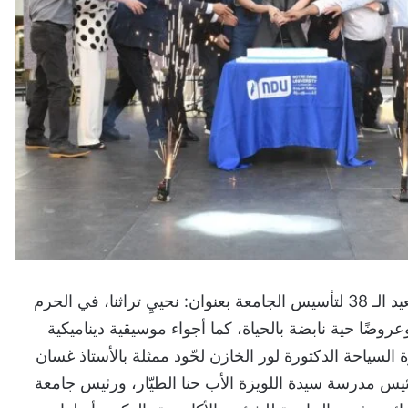
أحيت جامعة سيدة اللويزة، نهار الجمعة 9 ايار 2025، العيد الـ 38 لتأسيس الجامعة بعنوان: نحييِ تراثنا، في الحرم
ضًا حية نابضة بالحياة، كما أجواء موسيقية ديناميكية
لسياحة الدكتورة لور الخازن لحّود ممثلة بالأستاذ غسان
رئيس مدرسة سيدة اللويزة الأب حنا الطيّار، ورئيس جامعة