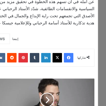
عن أمله في أن تسهم هذه الخطوة في تحقيق مزيد من ال
السياسية والانقسامات الطائفية، شدّد الأستاذ الرحباني ع
الأصدق التي تجمعهم تحت راية الإبداع والجمال.في الختا
هدية تذكارية للأستاذ أسامة الرحباني وللإعلامية جيسكا ع
إتبعنا
فيسبوك
‫X
لينكدإن
بينتيريست
شاركها
عامر
زيان
في
"Olive
Beirut"
في