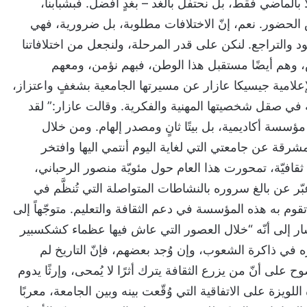
بالماضي فقط، بل نحتفل بالغد – بغدٍ أفضل. فبشبابنا،
س الحضور. نعم، إنّ الاختلافات مطلوبة، بل ضرورية، فهي
لجمود والتراجع. لنكن على قدر المرحلة، ولنجعل من اختلافاتنا
نابض، وهم أيضًا مستقبل هذا الوطن، فبهم نؤمن، ومعهم
إعلامية جيسيكا عازار عن مسيرتها الجامعية بشغفٍ واعتزاز،
 في صقل شخصيتها المهنية والفكرية. وقالت عازار:” لقد
مؤسسة أكاديمية، بل بيتًا ثانٍ ومصدر إلهام. ومن خلال
 عن جامعتي التي لغاية اليوم أنتمي اليها وافتخر
ثقافيّة، تمحورت هذا العام حول مئويّة منصور الرحباني،
ر عن بالغ سروره بالنشاطات المتواصلة التي تُنظَّم في
تقوم به هذه المؤسسة في دعم الثقافة والتعليم. متوجّهاً إلى
شار إلى أنّه “خلال العصور التي عاش فيها عظماء كشكسبير
ه في ذاكرة الشعوب، وإن وُجد بعضهم، فإنّ التاريخ لم
على أنّ من يزرع الثقافة يترك أثرًا لا يُمحى، وإرثًا يدوم
لويزة على الاتفاقية التي وُقّعت بينه وبين الجامعة، معربًا