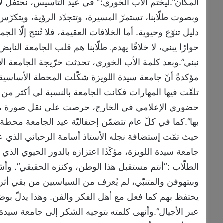
المكان”.ليختم الأب الخوري:” في عيد التأسيس، نحتفل لا 
وبصوت طلّابنا، تستمرّ المسيرة، وتتجدّد الرؤية، ويتكرّ
دليل تنوّع وحيوية. أما الخلافات العقيمة، فلا تُنتج إلّا ا
حوارًا يبني، لا خلافًا يهدم. طلّابنا هم قلب الجامعة ال
نبني”.وبعد كلمة الأب الخوري، تحدثت خرّيجة الجامعة ال
مؤكدةً أنّ جامعة سيدة اللويزة شكّلت المحطة الأساسية
تلقّت فيها المهارات فكانت الجامعة بالنسبة لي أكثر من 
حضوري الإعلامي في الخارج، حرصت على نقل صورة مشرقة
بها”.كما في كلّ عام تتضمّن إحتفاليّة عيد الجامعة محطة 
حيث تمّت إستضافة نجله الأستاذ أسامة الرحباني الذي عبّ
جامعة سيدة اللويزة، مؤكّدًا اعتزازه بالدور الحيوي الذي 
الطلّاب :”أنتم مستقبل هذا الوطن، وكنزه الحقيقي”. وأ
وبيتهوفن والمتنبّي، لم يُعرف من السياسيين من بقي أثر
يحتفظ بهم كما فعل مع أهل الفكر والفن. وهذا يدلّ بوضوح 
عبر الأجيال”.وأنهى كلمته بتوجيه الشكر إلى جامعة سيدة ال