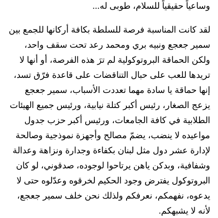
وساعياً حقيقياً للسلام، طوبى له…
لقد كانت المناسبة فرصة للسلطة بكافة أركانها للجمع بين
سمير جعجع ونبيه بري ومحمد رعد تحت سقف واحد،
ولكن الحماقة البروتوكولية لم ترَ هذه الفرصة، أو أنها لا
تريدها للعب على حبال التناقضات على قاعدة فرّق تسد،
إنها حماقة يا سادة مهما تعددت الأسباب، سمير جعجع
يزعج الصغار، رئيس أكبر كتلة نيابية، ورئيس جميع الهيئات
الطلابية في كافة الجامعات، ورئيس أكبر حزب جدول
مواعيده لا ينضب، يضمّ مصالح وأجهزة نموذجية وصالحة
لإدارة عشر دول مثل لبنان بكفاءة وجدارة ونزاهة وعدالة
وشفافية، وبدكن ياهن يرتاحوا لوجوده، صدقوني، لو كان
البروتوكول يفترض وجود الحكيم لخرقوه وعدّلوه حتى لا
يدعوه، نفهمكم، نعرفكم ولذلك نحن خلف سمير جعجع،
لأنه لا يشبهكم.