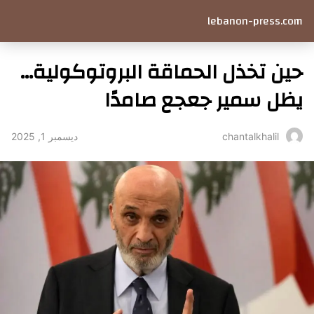
lebanon-press.com
حين تخذل الحماقة البروتوكولية…
يظل سمير جعجع صامدًا
ديسمبر 1, 2025
chantalkhalil