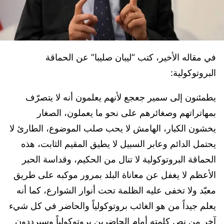
في مقاله الأخير، كتب “ليبان صليبا” عن الحماقة
البروتوكولية:
يطمئنون إلى سمير جعجع لأنهم يعلمون أنه لا يتصرّف
بمهاتراتهم وصغائرهم على نحو ما يعملون، الصغار
يخشون الكبار، الهامش لا يحب صلب الموضوع، الطارئ لا
يحتمل الدائم وعابر السبيل لا يطيق المقيم الثابت، هذه
الحماقة البروتوكولية لا تنال من الحكيم، وقداسة الحبر
الأعظم لا يغفل عن معاناة البلد بمرور موكبه على طريق
معبّد ولا تخفى عليه الظلمة تحت أنوار الشوارع، كما أنه
يعلم جيداً من هو الغائب بروتوكولياً والحاضر في كل شيء
آخر من نص كلمته أمام الحاضرين بروتوكولياً وسيرددون