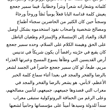
كلماته وشعاراته شعراً ونثراً وخطابياً، فيما سمير جعجع
يعيش كلمة قداسة البابا فعلاً يومياً نَصّاً وروحاً ورجاءً
وسجناً حين كان الكثير من الحاضرين سجناء أطماع
ومصالح شخصية وأصحاب نفوذ استخدموه بشكل أوصل
البلاد والعباد إلى الإستسلام والإستزلام وطغيان الباطل
على الحق وهيمنة الكلام على السلام، وحده سمير جعجع
كان يقبع في حرّيته رافضاً أن يكون شريكاً في تدنيس
أرض القديسين التي وطأها يسوع المسيح وعبرتها العذراء
مريم، طبعاً، لو كان سمير جعجع حاضراً في الجسد لشعر
بالرضا والفخر والمجد في بعبدا أثناء سماع كلمة الحبر
الأعظم، لابأس، هو يشعر بالرضا والفخر والمجد في
معراب التي قصدوها جميعهم، جميعهم، لتأمين مصالحهم،
وعلى الرغم من الحماقة البروتوكولية ستبقى معراب
سنداً للدولة وسيدها أميناً على مؤسساتها وحامياً لشعبها