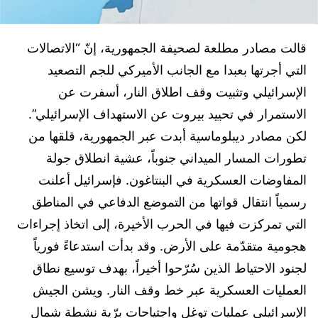
قالت مصادر مطلعة لصحيفة الجمهورية، إنّ “الاتصالات
التي أجرتها بعبدا مع الجانب الأميركي للجم التصعيد
الإسرائيلي وتثبيت وقف اطلاق النار، أسفرت عن
الاستمرار في تحييد بيروت عن الاستهداف الإسرائيلي”.
لكن مصادر ديبلوماسية أبدت عبر الجمهورية، قلقها من
تطورات المسار الميداني جنوباً، عشية انطلاق جولة
المفاوضات العسكرية في البنتاغون. فإسرائيل أعلنت
رسمياً انتقال قواتها من التموضع الدفاعي في المناطق
التي تمركزت فيها في الحرب الأخيرة، إلى اتخاذ إجراءات
هجومية متقدّمة على الأرض. وقد بدأت استدعاءً فورياً
لجنود الاحتياط الذين سُرّحوا أخيراً، بهدف توسيع نطاق
العمليات العسكرية عبر خط وقف النار. ويشن الجيش
الإسرائيلي عمليات توغل واجتياحات برّية نشطة شمال