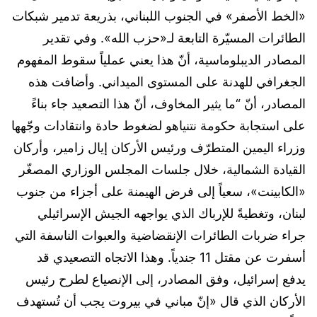
«الخط الأصفر» في الجنوب اللبناني، بذريعة تدمير شبكات
الطائرات المسيّرة التابعة لـ«حزب الله». وفي تقدير
المصادر الديبلوماسية، أنّ هذا يعني عملياً سقوط المفهوم
الجغرافي للهدنة على المستوى الميداني. وأضافت هذه
المصادر، أنّ “ما يثير المخاوف، أنّ هذا التصعيد جاء بناءً
على استجابة حكومة نتنياهو لضغوط حادة وانتقادات وجّهها
وزراء اليمين المتطرّف ورئيس الأركان إيال زامير، وأركان
القيادة الشمالية، خلال جلسات المجلس الوزاري المصغّر
«الكابينت»، سعياً إلى فرض الهيمنة على أجزاء من جنوب
لبنان، وتغطيةً للإرباك الذي يواجهه الجيش الإسرائيلي
جراء ضربات الطائرات الإنقضاضية والعبوات الناسفة التي
أسفرت عن مقتل 11 جندياً. وهذا الاتجاه التصعيدي قد
يدفع إسرائيل، وفق المصادر، إلى الإنصياع لطرح رئيس
الأركان الذي قال «إنّ مباني في بيروت يجب أن تُستهدف