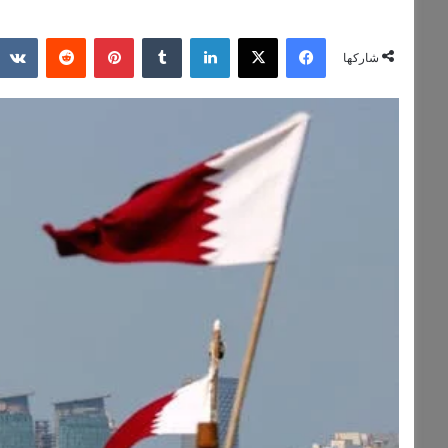
فيسبوك
‫X
لينكدإن
‏Tumblr
بينتيريست
‏Reddit
شاركها