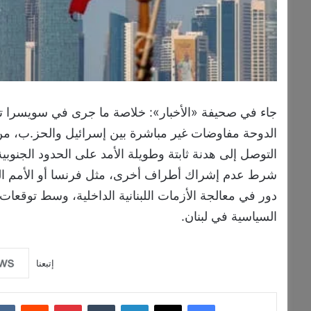
جاء في صحيفة «الأخبار»: خلاصة ما جرى في سويسرا تمث
الدوحة مفاوضات غير مباشرة بين إسرائيل والحز.ب، من 
التوصل إلى هدنة ثابتة وطويلة الأمد على الحدود الجنو
شرط عدم إشراك أطراف أخرى، مثل فرنسا أو الأمم المتح
السياسية في لبنان.
إتبعنا
فيسبوك
‫X
لينكدإن
‏Tumblr
بينتيريست
‏Reddit