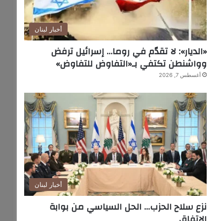
أخبار لبنان
«الديار»: لا تقدّم في روما… إسرائيل ترفض
وواشنطن تكتفي بـ«التفاوض للتفاوض»
أغسطس 7, 2026
أخبار لبنان
نزع سلاح الحزب… الحل السياسي من بوابة
الاتفاق