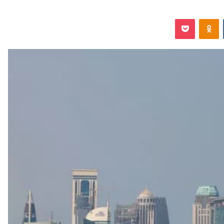
‏VKontakte
Odnoklassniki
‫Pocket