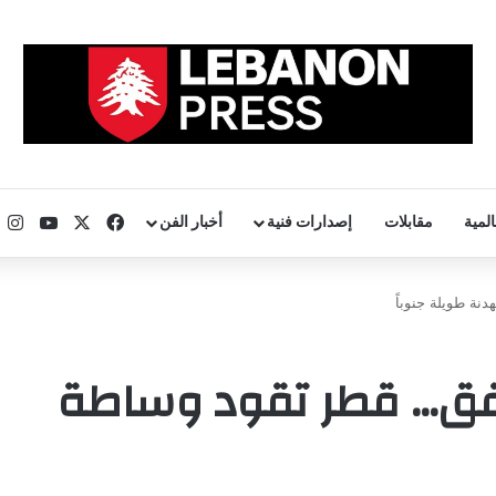
‫X
فيسبوك
uTube
ا
المية
مقابلات
إصدارات فنية
أخبار الفن
 في الأفق… قطر تقود وساطة