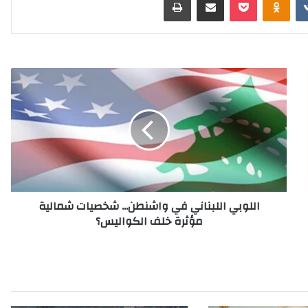
ا
ل
ل
و
ب
ي
ا
ل
ل
اللوبي اللبناني في واشنطن... شخصيات شمالية
ب
مؤثرة خلف الكواليس؟
ن
ا
ن
ي
ف
ي
و