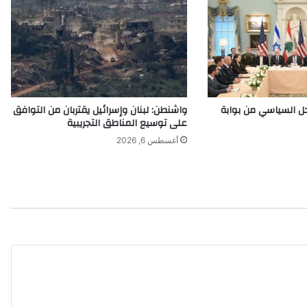
ا
ش
ن
ط
ن
.
.
حل السياسي من بوابة
واشنطن: لبنان وإسرائيل يقتربان من التوافق
.
على توسيع المناطق التجريبية
ش
أغسطس 6, 2026
خ
ص
ي
ا
ت
ش
م
ا
ل
ي
ة
م