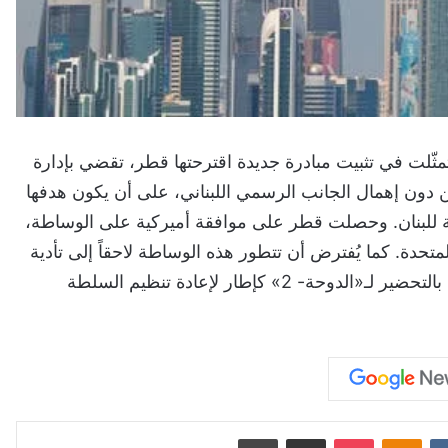
ّلت في تثبيت مبادرة جديدة اقترحتها قطر، تقضي بإدارة
دون إهمال الجانب الرسمي اللبناني، على أن يكون هدفها
بية للبنان. وحصلت قطر على موافقة أميركية على الوساطة،
دة. كما يُفترض أن تتطور هذه الوساطة لاحقاً إلى تأدية
دور في معالجة الأزمات اللبنانية الداخلية، وسط توقعات بالتحضير لـ«الدوحة- 2» كإطار لإعادة تنظيم السلطة
‏VKontakte
Odnoklassniki
‫Pocket
مشاركة عبر البريد
طباعة