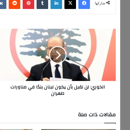
شاركها
ا
ل
خ
و
ر
ي
:
ل
ن
الخوري: لن نقبل بأن يكون لبنان بندًا في مناورات
ن
طهران
ق
ب
ل
ب
مقالات ذات صلة
أ
ن
ي