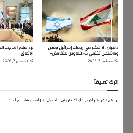
ك
و
ن
ل
ب
ن
ا
«الديار»: لا تقدّم في روما… إسرائيل ترفض
نزع سلاح الحزب… ال
ن
وواشنطن تكتفي بـ«التفاوض للتفاوض»
الاتفاق
ب
أغسطس 7, 2026
أغسطس 7, 2026
ن
دً
ا
اترك تعليقاً
ف
ي
م
ن
لن يتم نشر عنوان بريدك الإلكتروني.
الحقول الإلزامية مشار إليها بـ
*
ا
ا
و
ر
ل
ا
ت
ت